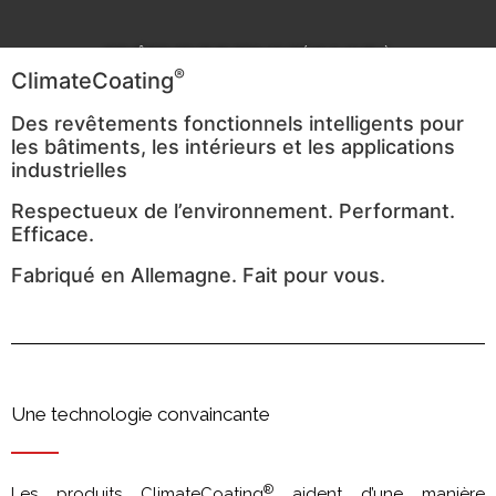
REVÊTEMENT THERMO RÉGULANT À
FONCTION THERMIQUE
®
ClimateCoating
Des revêtements fonctionnels intelligents pour
Revêtements fonctionnels intelligents
les bâtiments, les intérieurs et les applications
pour tous les domaines d'application.
Bâtiments, intérieurs, préservation du bois et
industrielles
applications industrielles
Respectueux de l’environnement. Performant.
Efficace.
En savoir +
Fabriqué en Allemagne. Fait pour vous.
Une technologie convaincante
®
Les produits ClimateCoating
aident d’une manière